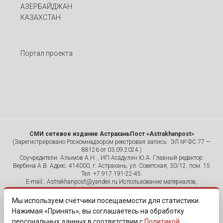
АЗЕРБАЙДЖАН
КАЗАХСТАН
Портал проекта
СМИ сетевое издание АстраханьПост «Astrakhanpost»
(Зарегистрировано Роскомнадзором реестровая запись: ЭЛ № ФС 77 —
88126 от 03.09.2024.)
Соучредители: Алымов А.Н. , ИП Асадулин Ю.А. Главный редактор:
Вербина А.В. Адрес: 414000, г. Астрахань, ул. Советская, 30/12, пом. 15
Тел. +7 917 191-22-45.
E-mail.: Astrakhanpost@yandex.ru Использование материалов,
размещенных на страницах сетевого издания «Astrakhanpost»,
допускается исключительно с указанием источника и публикацией
Мы используем счётчики посещаемости для статистики.
активной гиперссылки на портал Astrakhanpost.ru. Комментарии
Нажимая «Принять», вы соглашаетесь на обработку
читателей сайта размещаются без предварительного редактирования.
персональных данных в соответствии с
Политикой
Редакция оставляет за собой право удалить их с сайта или