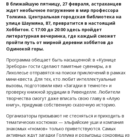
В ближайшую пятницу, 27 февраля, астраханцев
ждет необычное погружение в мир профессора
Толкина. Центральная городская библиотека на
улице Шаумяна, 87, превратится в настоящий
Хоббитон. С 17:00 до 20:00 здесь пройдет
литературная вечеринка, где каждый сможет
пройти путь от мирной деревни хоббитов до
Одинокой горы.
Программа обещает быть насыщенной: в «Кузнице
Эребора» гости сделают памятные сувениры, а в
Лихолесье отправятся на поиски приключений в рамках
мини-квеста. Для тех, кто любит интеллектуальные
вызовы, подготовили квиз «Загадки в темноте» и
проверку книжной эрудиции в Ривенделле. Любители
творчества смогут даже вписать свою главу в «Алую
книгу», придумав собственную сказочную историю.
Организаторы призывают не стесняться и приходить в
тематических костюмах — эльфийские уши и компания
знакомых «гномов» только приветствуются. Самых
активных ждут загадки Голлума и розыгрыш сокровищ из