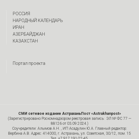
РОССИЯ
НАРОДНЫЙ КАЛЕНДАРЬ
ИРАН
АЗЕРБАЙДЖАН
КАЗАХСТАН
Портал проекта
СМИ сетевое издание АстраханьПост «Astrakhanpost»
(Зарегистрировано Роскомнадзором реестровая запись: ЭЛ № ФС 77 —
88126 от 03.09.2024.)
Соучредители: Алымов А.Н. , ИП Асадулин Ю.А. Главный редактор:
Вербина А.В. Адрес: 414000, г. Астрахань, ул. Советская, 30/12, пом. 15
Тел. +7 917 191-22-45.