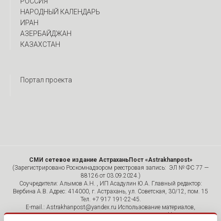
РОССИЯ
НАРОДНЫЙ КАЛЕНДАРЬ
ИРАН
АЗЕРБАЙДЖАН
КАЗАХСТАН
Портал проекта
СМИ сетевое издание АстраханьПост «Astrakhanpost»
(Зарегистрировано Роскомнадзором реестровая запись: ЭЛ № ФС 77 —
88126 от 03.09.2024.)
Соучредители: Алымов А.Н. , ИП Асадулин Ю.А. Главный редактор:
Вербина А.В. Адрес: 414000, г. Астрахань, ул. Советская, 30/12, пом. 15
Тел. +7 917 191-22-45.
E-mail.: Astrakhanpost@yandex.ru Использование материалов,
размещенных на страницах сетевого издания «Astrakhanpost»,