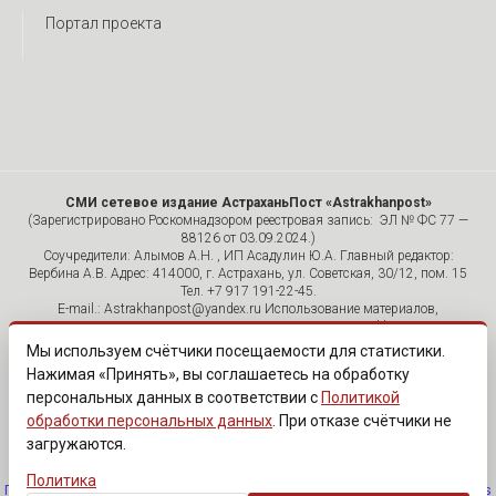
Портал проекта
СМИ сетевое издание АстраханьПост «Astrakhanpost»
(Зарегистрировано Роскомнадзором реестровая запись: ЭЛ № ФС 77 —
88126 от 03.09.2024.)
Соучредители: Алымов А.Н. , ИП Асадулин Ю.А. Главный редактор:
Вербина А.В. Адрес: 414000, г. Астрахань, ул. Советская, 30/12, пом. 15
Тел. +7 917 191-22-45.
E-mail.: Astrakhanpost@yandex.ru Использование материалов,
размещенных на страницах сетевого издания «Astrakhanpost»,
допускается исключительно с указанием источника и публикацией
Мы используем счётчики посещаемости для статистики.
активной гиперссылки на портал Astrakhanpost.ru. Комментарии
Нажимая «Принять», вы соглашаетесь на обработку
читателей сайта размещаются без предварительного редактирования.
персональных данных в соответствии с
Политикой
Редакция оставляет за собой право удалить их с сайта или
отредактировать, если указанные сообщения нарушают законы РФ.
обработки персональных данных
. При отказе счётчики не
«САЙТ ПРЕДНАЗНАЧЕН ДЛЯ АУДИТОРИИ 18+»
загружаются.
Политика
Политика обработки персональных данных
·
Изменить согласие на cookies