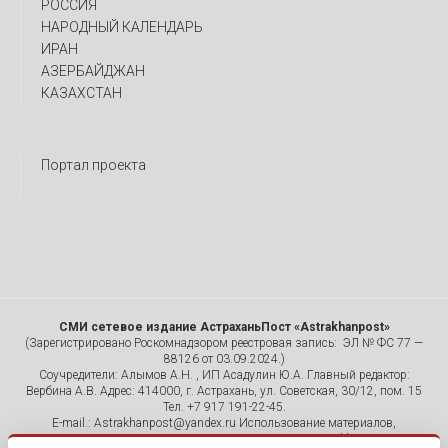
РОССИЯ
НАРОДНЫЙ КАЛЕНДАРЬ
ИРАН
АЗЕРБАЙДЖАН
КАЗАХСТАН
Портал проекта
СМИ сетевое издание АстраханьПост «Astrakhanpost»
(Зарегистрировано Роскомнадзором реестровая запись: ЭЛ № ФС 77 —
88126 от 03.09.2024.)
Соучредители: Алымов А.Н. , ИП Асадулин Ю.А. Главный редактор:
Вербина А.В. Адрес: 414000, г. Астрахань, ул. Советская, 30/12, пом. 15
Тел. +7 917 191-22-45.
E-mail.: Astrakhanpost@yandex.ru Использование материалов,
размещенных на страницах сетевого издания «Astrakhanpost»,