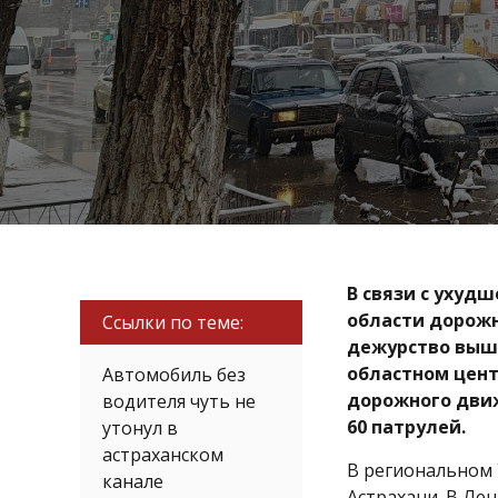
В связи с ухуд
области дорожн
Ссылки по теме:
дежурство выш
областном центр
Автомобиль без
дорожного движ
водителя чуть не
60 патрулей.
утонул в
астраханском
В региональном 
канале
Астрахани. В Лен