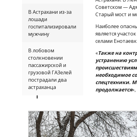
Советском — Адм
В Астрахани из-за
Старый мост и м
лошади
Наиболее опасны
госпитализировали
является участок
мужчину
селами Енотаевк
В лобовом
«
Также на конт
столкновении
устранению ус
пассажирской и
происшествиям:
грузовой ГАЗелей
необходимое со
пострадали два
спецтехники. 
астраханца
продолжается
»