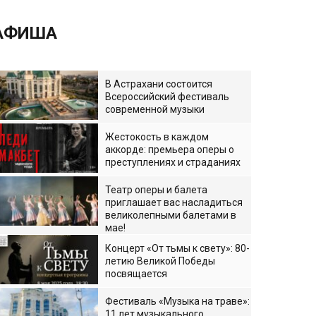
АФИША
В Астрахани состоится
Всероссийский фестиваль
современной музыки
Жестокость в каждом
аккорде: премьера оперы о
преступлениях и страданиях
Театр оперы и балета
приглашает вас насладиться
великолепными балетами в
мае!
Концерт «От тьмы к свету»: 80-
летию Великой Победы
посвящается
Фестиваль «Музыка на траве»:
11 лет музыкального