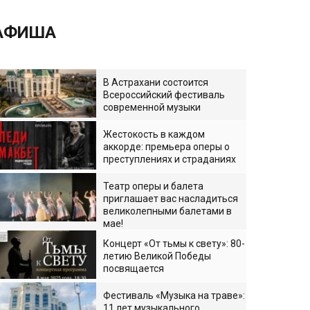
АФИША
В Астрахани состоится
Всероссийский фестиваль
современной музыки
Жестокость в каждом
аккорде: премьера оперы о
преступлениях и страданиях
Театр оперы и балета
приглашает вас насладиться
великолепными балетами в
мае!
Концерт «От тьмы к свету»: 80-
летию Великой Победы
посвящается
Фестиваль «Музыка на траве»:
11 лет музыкального