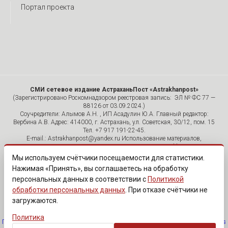
Портал проекта
СМИ сетевое издание АстраханьПост «Astrakhanpost»
(Зарегистрировано Роскомнадзором реестровая запись: ЭЛ № ФС 77 —
88126 от 03.09.2024.)
Соучредители: Алымов А.Н. , ИП Асадулин Ю.А. Главный редактор:
Вербина А.В. Адрес: 414000, г. Астрахань, ул. Советская, 30/12, пом. 15
Тел. +7 917 191-22-45.
E-mail.: Astrakhanpost@yandex.ru Использование материалов,
размещенных на страницах сетевого издания «Astrakhanpost»,
допускается исключительно с указанием источника и публикацией
Мы используем счётчики посещаемости для статистики.
активной гиперссылки на портал Astrakhanpost.ru. Комментарии
Нажимая «Принять», вы соглашаетесь на обработку
читателей сайта размещаются без предварительного редактирования.
персональных данных в соответствии с
Политикой
Редакция оставляет за собой право удалить их с сайта или
отредактировать, если указанные сообщения нарушают законы РФ.
обработки персональных данных
. При отказе счётчики не
«САЙТ ПРЕДНАЗНАЧЕН ДЛЯ АУДИТОРИИ 18+»
загружаются.
Политика
Политика обработки персональных данных
·
Изменить согласие на cookies