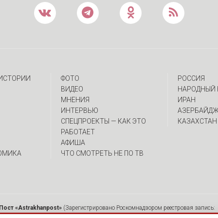
 ИСТОРИИ
ФОТО
РОССИЯ
ВИДЕО
НАРОДНЫЙ 
МНЕНИЯ
ИРАН
ИНТЕРВЬЮ
АЗЕРБАЙД
CПЕЦПРОЕКТЫ — КАК ЭТО
КАЗАХСТАН
РАБОТАЕТ
АФИША
ОМИКА
ЧТО СМОТРЕТЬ НЕ ПО ТВ
Пост «Astrakhanpost»
(Зарегистрировано Роскомнадзором реестровая запись: 
 Ю.А. Главный редактор: Вербина А.В. Адрес: 414000, г. Астрахань, ул. Советска