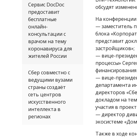
Сервис DocDoc
обсудят изменен
предоставит
На конференции 
бесплатные
— заместитель п
онлайн-
блока «Корпора
консультации с
представит докл
врачом на тему
застройщиков»;
коронавируса для
— вице-президе
жителей России
процессы» Серге
финансирования 
Сбер совместно с
— вице-президе
ведущими вузами
департамента ин
страны создаёт
директоров «Сбе
сеть центров
докладом на тем
искусственного
участия в проек
интеллекта в
— директор диви
регионах
экосистеме «Дом
Также в ходе ко