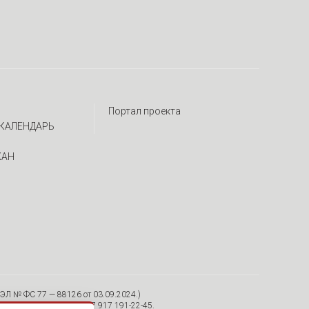
Портал проекта
КАЛЕНДАРЬ
ЖАН
ЭЛ № ФС 77 — 88126 от 03.09.2024.)
я, 30/12, пом. 15 Тел. +7 917 191-22-45.