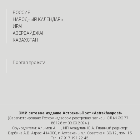
РОССИЯ
НАРОДНЫЙ КАЛЕНДАРЬ
ИРАН
АЗЕРБАЙДЖАН
КАЗАХСТАН
Портал проекта
СМИ сетевое издание АстраханьПост «Astrakhanpost»
(Зарегистрировано Роскомнадзором реестровая запись: ЭЛ № ФС 77 —
88126 от 03.09.2024.)
Соучредители: Алымов А.Н. , ИП Асадулин Ю.А. Главный редактор:
Вербина А.В. Адрес: 414000, г. Астрахань, ул. Советская, 30/12, пом. 15
Тел. +7 917 191-22-45.