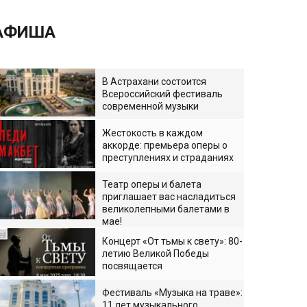
АФИША
В Астрахани состоится
Всероссийский фестиваль
современной музыки
Жестокость в каждом
аккорде: премьера оперы о
преступлениях и страданиях
Театр оперы и балета
приглашает вас насладиться
великолепными балетами в
мае!
Концерт «От тьмы к свету»: 80-
летию Великой Победы
посвящается
Фестиваль «Музыка на траве»:
11 лет музыкального