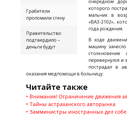
очередном доро
которого постра
Грабители
мальчик в возр
проломили стену
«ВАЗ-2102», ко
года рождения.
Правительство
В ходе движени
подтвердило –
машину занесло
деньги будут
столкновение
перевернулся и 
пострадал в ав
оказания медпомощи в больницу.
Читайте также
Внимание! Ограничение движения а
Тайны астраханского авторынка
Замминистры иностранных дел собе