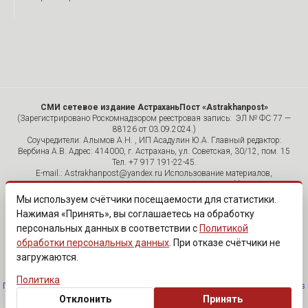
СМИ сетевое издание АстраханьПост «Astrakhanpost»
(Зарегистрировано Роскомнадзором реестровая запись: ЭЛ № ФС 77 —
88126 от 03.09.2024.)
Соучредители: Алымов А.Н. , ИП Асадулин Ю.А. Главный редактор:
Вербина А.В. Адрес: 414000, г. Астрахань, ул. Советская, 30/12, пом. 15
Тел. +7 917 191-22-45.
E-mail.: Astrakhanpost@yandex.ru Использование материалов,
размещенных на страницах сетевого издания «Astrakhanpost»,
допускается исключительно с указанием источника и публикацией
Мы используем счётчики посещаемости для статистики.
активной гиперссылки на портал Astrakhanpost.ru. Комментарии
Нажимая «Принять», вы соглашаетесь на обработку
читателей сайта размещаются без предварительного редактирования.
персональных данных в соответствии с
Политикой
Редакция оставляет за собой право удалить их с сайта или
отредактировать, если указанные сообщения нарушают законы РФ.
обработки персональных данных
. При отказе счётчики не
«САЙТ ПРЕДНАЗНАЧЕН ДЛЯ АУДИТОРИИ 18+»
загружаются.
Политика
Политика обработки персональных данных
·
Изменить согласие на cookies
Отклонить
Принять