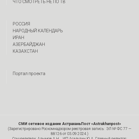
ЧТО СМОТРЕТЬ НЕ ПО ТВ
РОССИЯ
НАРОДНЫЙ КАЛЕНДАРЬ
ИРАН
АЗЕРБАЙДЖАН
КАЗАХСТАН
Портал проекта
СМИ сетевое издание АстраханьПост «Astrakhanpost»
(Зарегистрировано Роскомнадзором реестровая запись: ЭЛ № ФС 77 —
88126 от 03.09.2024.)
Соучредители: Алымов А.Н. , ИП Асадулин Ю.А. Главный редактор: