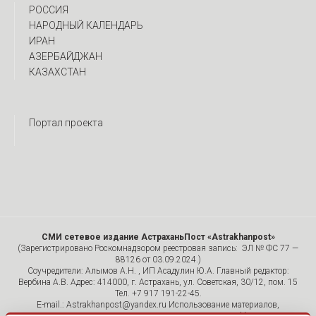
РОССИЯ
НАРОДНЫЙ КАЛЕНДАРЬ
ИРАН
АЗЕРБАЙДЖАН
КАЗАХСТАН
Портал проекта
СМИ сетевое издание АстраханьПост «Astrakhanpost»
(Зарегистрировано Роскомнадзором реестровая запись: ЭЛ № ФС 77 —
88126 от 03.09.2024.)
Соучредители: Алымов А.Н. , ИП Асадулин Ю.А. Главный редактор:
Вербина А.В. Адрес: 414000, г. Астрахань, ул. Советская, 30/12, пом. 15
Тел. +7 917 191-22-45.
E-mail.: Astrakhanpost@yandex.ru Использование материалов,