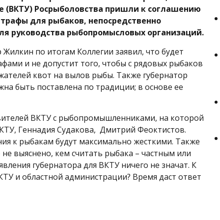
е (ВКТУ) Росрыболовства пришли к соглашению
штрафы для рыбаков, непосредственно
для руководства рыбопромысловых организаций.
 Жилкин по итогам Коллегии заявил, что будет
ами и не допустит того, чтобы с рядовых рыбаков
ржателей квот на вылов рыбы. Также губернатор
на быть поставлена по традиции; в основе ее
авителей ВКТУ с рыбопромышленниками, на которой
КТУ, Геннадия Судакова, Дмитрий Феоктистов.
ния к рыбакам будут максимально жесткими. Также
р не выяснено, кем считать рыбака – частным или
вления губернатора для ВКТУ ничего не значат. К
КТУ и областной администрации? Время даст ответ