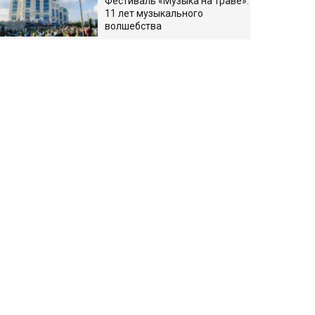
Фестиваль «Музыка на траве»:
11 лет музыкального
волшебства