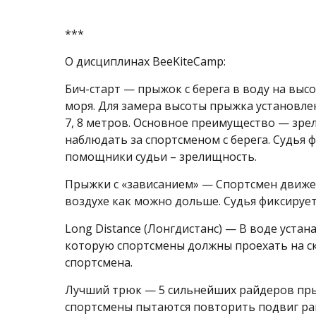
***
О дисциплинах BeeKiteCamp:
Бич-старт — прыжок с берега в воду на выс
моря. Для замера высоты прыжка установлен
7, 8 метров. Основное преимущество — зре
наблюдать за спортсменом с берега. Судья 
помощники судьи – зрелищность.
Прыжки с «зависанием» — Спортсмен движет
воздухе как можно дольше. Судья фиксирует
Long Distance (Лонгдистанс) — В воде уста
которую спортсмены должны проехать на ск
спортсмена.
Лучший трюк — 5 сильнейших райдеров пры
спортсмены пытаются повторить подвиг рай