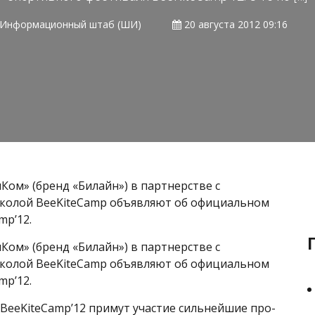
Информационный штаб (ШИ)
20 августа 2012 09:16
лКом» (бренд «Билайн») в партнерстве с
 школой BeeKiteCamp объявляют об официальном
mp’12.
лКом» (бренд «Билайн») в партнерстве с
 школой BeeKiteCamp объявляют об официальном
mp’12.
к BeeKiteCamp’12 примут участие сильнейшие про-