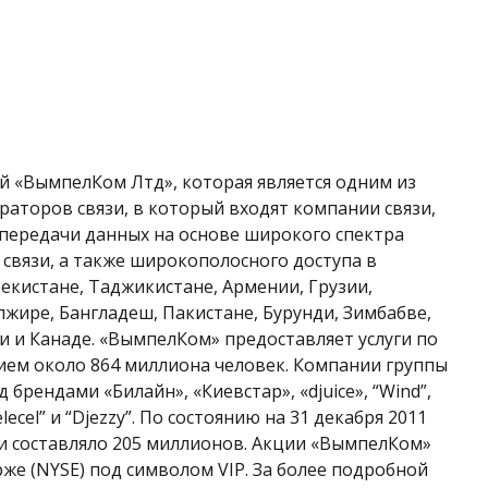
 «ВымпелКом Лтд», которая является одним из
торов связи, в который входят компании связи,
 передачи данных на основе широкого спектра
связи, а также широкополосного доступа в
бекистане, Таджикистане, Армении, Грузии,
лжире, Бангладеш, Пакистане, Бурунди, Зимбабве,
 и Канаде. «ВымпелКом» предоставляет услуги по
ием около 864 миллиона человек. Компании группы
брендами «Билайн», «Киевстар», «djuice», “Wind”,
Telecel” и “Djezzy”. По состоянию на 31 декабря 2011
и составляло 205 миллионов. Акции «ВымпелКом»
е (NYSE) под символом VIP. За более подробной