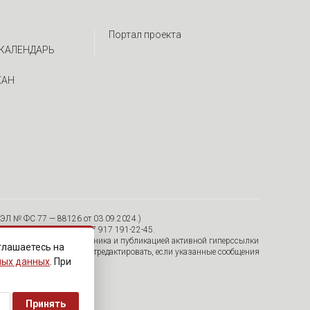
Портал проекта
КАЛЕНДАРЬ
ЖАН
ЭЛ № ФС 77 — 88126 от 03.09.2024.)
я, 30/12, пом. 15 Тел. +7 917 191-22-45.
тельно с указанием источника и публикацией активной гиперссылки
глашаетесь на
удалить их с сайта или отредактировать, если указанные сообщения
ных данных
. При
Принять