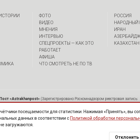
 ИСТОРИИ
ФОТО
РОССИЯ
ВИДЕО
НАРОДНЫЙ 
МНЕНИЯ
ИРАН
ИНТЕРВЬЮ
АЗЕРБАЙД
CПЕЦПРОЕКТЫ — КАК ЭТО
КАЗАХСТАН
РАБОТАЕТ
АФИША
ОМИКА
ЧТО СМОТРЕТЬ НЕ ПО ТВ
Пост «Astrakhanpost»
(Зарегистрировано Роскомнадзором реестровая запись: 
 Ю.А. Главный редактор: Вербина А.В. Адрес: 414000, г. Астрахань, ул. Советска
мещенных на страницах сетевого издания «Astrakhanpost», допускается исключи
чётчики посещаемости для статистики. Нажимая «Принять», вы со
ются без предварительного редактирования. Редакция оставляет за собой право 
нальных данных в соответствии с
Политикой обработки персональ
нарушают законы РФ. «САЙТ ПРЕДНАЗНАЧЕН ДЛЯ АУДИТОРИИ 18+»
 не загружаются.
Политика обработки персональных данных
·
Изменить согласие на cookies
Отклонить