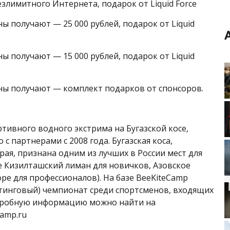
езлимитного Интернета, подарок от Liquid Force
ы получают — 25 000 рублей, подарок от Liquid
ы получают — 15 000 рублей, подарок от Liquid
ены получают — комплект подарков от спонсоров.
тивного водного экстрима на Бугазской косе,
 партнерами с 2008 года. Бугазская коса,
ая, признана одним из лучших в России мест для
е Кизилташский лиман для новичков, Азовское
ре для профессионалов). На базе BeeKiteCamp
тинговый) чемпионат среди спортсменов, входящих
подробную информацию можно найти на
amp.ru