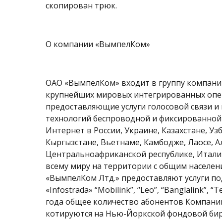
скопирован трюк.
О компании «ВымпелКом»
ОАО «ВымпелКом» входит в группу компаний
крупнейших мировых интегрированных опера
предоставляющие услуги голосовой связи и
технологий беспроводной и фиксированной 
Интернет в России, Украине, Казахстане, Уз
Кыргызстане, Вьетнаме, Камбодже, Лаосе, А
Центральноафриканской республике, Италии
всему миру на территории с общим населен
«ВымпелКом Лтд.» предоставляют услуги под 
«Infostrada» “Mobilink”, “Leo”, “Banglalink”, “
года общее количество абонентов Компани
котируются на Нью-Йоркской фондовой бирж