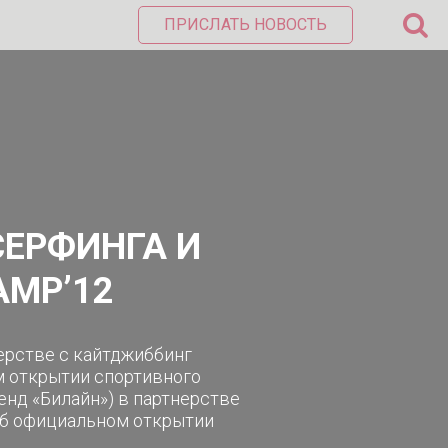
ПРИСЛАТЬ НОВОСТЬ
ЕРФИНГА И
AMP’12
нерстве с кайтджиббинг
м открытии спортивного
енд «Билайн») в партнерстве
об официальном открытии