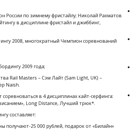
он России по зимнему фристайлу; Николай Рахматов
тингу в дисциплине фристайл и джиббинг,
тингу 2008, многократный Чемпион соревнований
ордингу 2009 года;
а Rail Masters – Сэм Лайт (Sam Light, UK) –
р Naish.
т соревноваться в 4 дисциплинах кайт-серфинга:
ависанием», Long Distance, Лучший трюк*.
гу составляет:
ны получают-25 000 рублей, подарок от «Билайн»