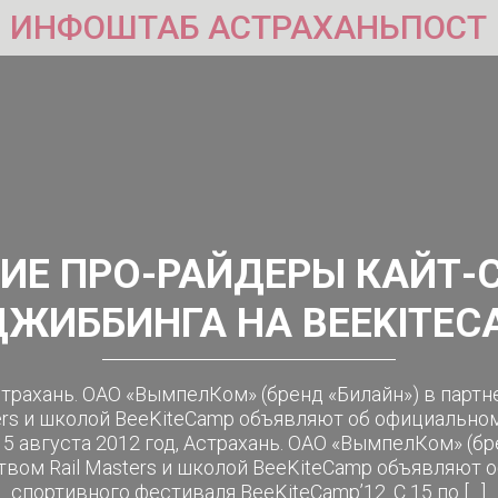
ИНФОШТАБ АСТРАХАНЬПОСТ
ИЕ ПРО-РАЙДЕРЫ КАЙТ-С
ЖИББИНГА НА BEEKITEC
Астрахань. ОАО «ВымпелКом» (бренд «Билайн») в парт
ers и школой BeeKiteCamp объявляют об официально
15 августа 2012 год, Астрахань. ОАО «ВымпелКом» (бр
твом Rail Masters и школой BeeKiteCamp объявляют 
спортивного фестиваля BeeKiteCamp’12. С 15 по […]