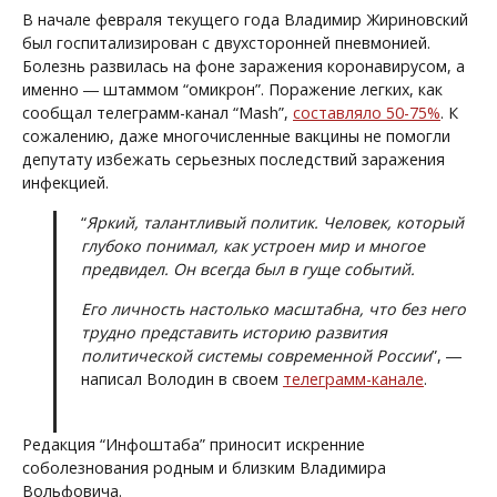
В начале февраля текущего года Владимир Жириновский
был госпитализирован с двухсторонней пневмонией.
Болезнь развилась на фоне заражения коронавирусом, а
именно ― штаммом “омикрон”. Поражение легких, как
сообщал телеграмм-канал “Mash”,
составляло 50-75%
. К
сожалению, даже многочисленные вакцины не помогли
депутату избежать серьезных последствий заражения
инфекцией.
“
Яркий, талантливый политик. Человек, который
глубоко понимал, как устроен мир и многое
предвидел. Он всегда был в гуще событий.
Его личность настолько масштабна, что без него
трудно представить историю развития
политической системы современной России
”, ―
написал Володин в своем
телеграмм-канале
.
Редакция “Инфоштаба” приносит искренние
соболезнования родным и близким Владимира
Вольфовича.