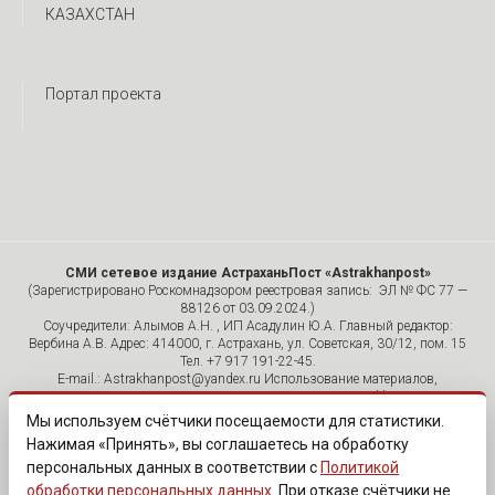
КАЗАХСТАН
Портал проекта
СМИ сетевое издание АстраханьПост «Astrakhanpost»
(Зарегистрировано Роскомнадзором реестровая запись: ЭЛ № ФС 77 —
88126 от 03.09.2024.)
Соучредители: Алымов А.Н. , ИП Асадулин Ю.А. Главный редактор:
Вербина А.В. Адрес: 414000, г. Астрахань, ул. Советская, 30/12, пом. 15
Тел. +7 917 191-22-45.
E-mail.: Astrakhanpost@yandex.ru Использование материалов,
размещенных на страницах сетевого издания «Astrakhanpost»,
допускается исключительно с указанием источника и публикацией
Мы используем счётчики посещаемости для статистики.
активной гиперссылки на портал Astrakhanpost.ru. Комментарии
Нажимая «Принять», вы соглашаетесь на обработку
читателей сайта размещаются без предварительного редактирования.
персональных данных в соответствии с
Политикой
Редакция оставляет за собой право удалить их с сайта или
отредактировать, если указанные сообщения нарушают законы РФ.
обработки персональных данных
. При отказе счётчики не