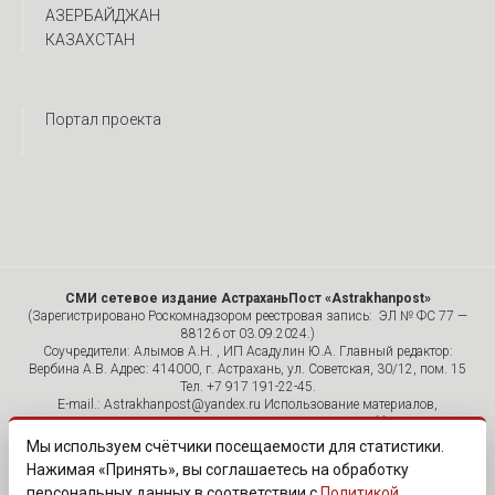
АЗЕРБАЙДЖАН
КАЗАХСТАН
Портал проекта
СМИ сетевое издание АстраханьПост «Astrakhanpost»
(Зарегистрировано Роскомнадзором реестровая запись: ЭЛ № ФС 77 —
88126 от 03.09.2024.)
Соучредители: Алымов А.Н. , ИП Асадулин Ю.А. Главный редактор:
Вербина А.В. Адрес: 414000, г. Астрахань, ул. Советская, 30/12, пом. 15
Тел. +7 917 191-22-45.
E-mail.: Astrakhanpost@yandex.ru Использование материалов,
размещенных на страницах сетевого издания «Astrakhanpost»,
допускается исключительно с указанием источника и публикацией
Мы используем счётчики посещаемости для статистики.
активной гиперссылки на портал Astrakhanpost.ru. Комментарии
Нажимая «Принять», вы соглашаетесь на обработку
читателей сайта размещаются без предварительного редактирования.
персональных данных в соответствии с
Политикой
Редакция оставляет за собой право удалить их с сайта или