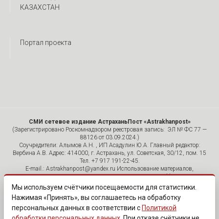
КАЗАХСТАН
Портал проекта
СМИ сетевое издание АстраханьПост «Astrakhanpost»
(Зарегистрировано Роскомнадзором реестровая запись: ЭЛ № ФС 77 —
88126 от 03.09.2024.)
Соучредители: Алымов А.Н. , ИП Асадулин Ю.А. Главный редактор:
Вербина А.В. Адрес: 414000, г. Астрахань, ул. Советская, 30/12, пом. 15
Тел. +7 917 191-22-45.
E-mail.: Astrakhanpost@yandex.ru Использование материалов,
размещенных на страницах сетевого издания «Astrakhanpost»,
допускается исключительно с указанием источника и публикацией
Мы используем счётчики посещаемости для статистики.
активной гиперссылки на портал Astrakhanpost.ru. Комментарии
Нажимая «Принять», вы соглашаетесь на обработку
читателей сайта размещаются без предварительного редактирования.
персональных данных в соответствии с
Политикой
Редакция оставляет за собой право удалить их с сайта или
отредактировать, если указанные сообщения нарушают законы РФ.
обработки персональных данных
. При отказе счётчики не