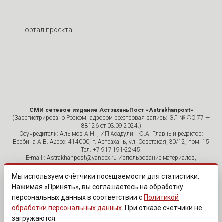
Портал проекта
СМИ сетевое издание АстраханьПост «Astrakhanpost»
(Зарегистрировано Роскомнадзором реестровая запись: ЭЛ № ФС 77 —
88126 от 03.09.2024.)
Соучредители: Алымов А.Н. , ИП Асадулин Ю.А. Главный редактор:
Вербина А.В. Адрес: 414000, г. Астрахань, ул. Советская, 30/12, пом. 15
Тел. +7 917 191-22-45.
E-mail.: Astrakhanpost@yandex.ru Использование материалов,
размещенных на страницах сетевого издания «Astrakhanpost»,
допускается исключительно с указанием источника и публикацией
Мы используем счётчики посещаемости для статистики.
активной гиперссылки на портал Astrakhanpost.ru. Комментарии
Нажимая «Принять», вы соглашаетесь на обработку
читателей сайта размещаются без предварительного редактирования.
персональных данных в соответствии с
Политикой
Редакция оставляет за собой право удалить их с сайта или
отредактировать, если указанные сообщения нарушают законы РФ.
обработки персональных данных
. При отказе счётчики не
«САЙТ ПРЕДНАЗНАЧЕН ДЛЯ АУДИТОРИИ 18+»
загружаются.