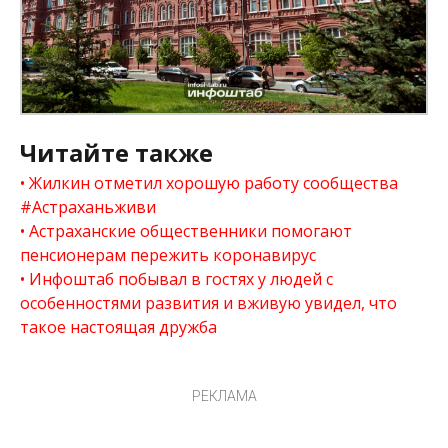
Читайте также
Жилкин отметил хорошую работу сообщества
#Астраханьживи
Астраханские общественники помогают
пенсионерам пережить коронавирус
Инфоштаб побывал в гостях у людей с
особенностями развития и вживую увидел, что
такое настоящая дружба
РЕКЛАМА