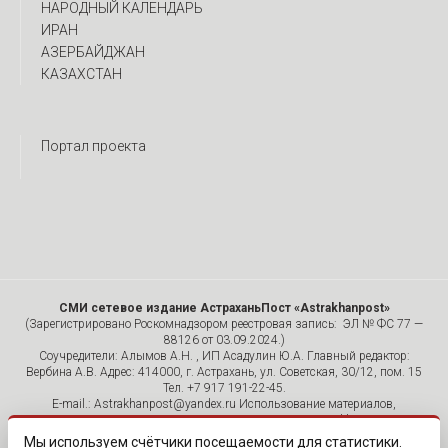
НАРОДНЫЙ КАЛЕНДАРЬ
ИРАН
АЗЕРБАЙДЖАН
КАЗАХСТАН
Портал проекта
СМИ сетевое издание АстраханьПост «Astrakhanpost»
(Зарегистрировано Роскомнадзором реестровая запись: ЭЛ № ФС 77 —
88126 от 03.09.2024.)
Соучредители: Алымов А.Н. , ИП Асадулин Ю.А. Главный редактор:
Вербина А.В. Адрес: 414000, г. Астрахань, ул. Советская, 30/12, пом. 15
Тел. +7 917 191-22-45.
E-mail.: Astrakhanpost@yandex.ru Использование материалов,
размещенных на страницах сетевого издания «Astrakhanpost»,
допускается исключительно с указанием источника и публикацией
Мы используем счётчики посещаемости для статистики.