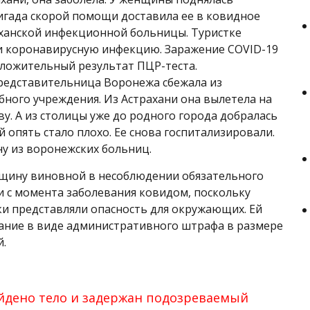
игада скорой помощи доставила ее в ковидное
ханской инфекционной больницы. Туристке
и коронавирусную инфекцию. Заражение COVID-19
ложительный результат ПЦР-теста.
редставительница Воронежа сбежала из
бного учреждения. Из Астрахани она вылетела на
ву. А из столицы уже до родного города добралась
ей опять стало плохо. Ее снова госпитализировали.
ну из воронежских больниц.
нщину виновной в несоблюдении обязательного
 с момента заболевания ковидом, поскольку
ки представляли опасность для окружающих. Ей
ание в виде административного штрафа в размере
й.
айдено тело и задержан подозреваемый