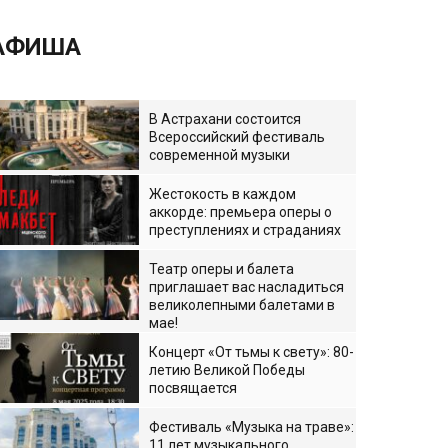
АФИША
В Астрахани состоится
Всероссийский фестиваль
современной музыки
Жестокость в каждом
аккорде: премьера оперы о
преступлениях и страданиях
Театр оперы и балета
приглашает вас насладиться
великолепными балетами в
мае!
Концерт «От тьмы к свету»: 80-
летию Великой Победы
посвящается
Фестиваль «Музыка на траве»:
11 лет музыкального