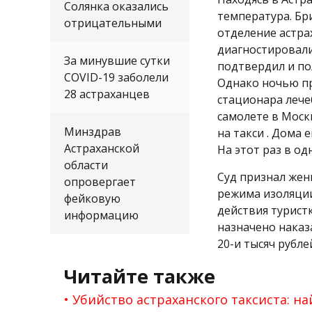
Солянка оказались
температура. Бр
отрицательными
отделение астра
диагностировал
За минувшие сутки
подтвердил и по
COVID-19 заболели
Однако ночью п
28 астраханцев
стационара лече
самолете в Моск
Минздрав
на такси . Дома 
Астраханской
На этот раз в од
области
Суд признал же
опровергает
режима изоляции
фейковую
действия турист
информацию
назначено наказ
20-и тысяч рубле
Читайте также
Убийство астраханского таксиста: н