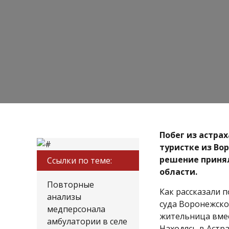
Побег из астра
туристке из Во
решение приня
Ссылки по теме:
области.
Повторные
Как рассказали п
анализы
суда Воронежско
медперсонала
жительница вмес
амбулатории в селе
Находясь в Астр