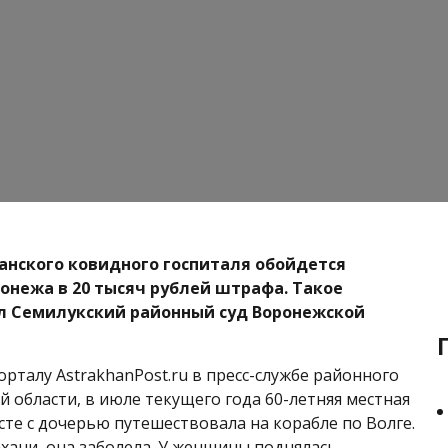
ханского ковидного госпиталя обойдется
ронежа в 20 тысяч рублей штрафа. Такое
л Семилукский районный суд Воронежской
орталу AstrakhanPost.ru в пресс-службе районного
й области, в июле текущего года 60-летняя местная
те с дочерью путешествовала на корабле по Волге.
ахани, она заболела. У женщины поднялась