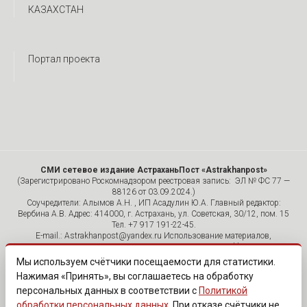
КАЗАХСТАН
Портал проекта
СМИ сетевое издание АстраханьПост «Astrakhanpost»
(Зарегистрировано Роскомнадзором реестровая запись: ЭЛ № ФС 77 —
88126 от 03.09.2024.)
Соучредители: Алымов А.Н. , ИП Асадулин Ю.А. Главный редактор:
Вербина А.В. Адрес: 414000, г. Астрахань, ул. Советская, 30/12, пом. 15
Тел. +7 917 191-22-45.
E-mail.: Astrakhanpost@yandex.ru Использование материалов,
размещенных на страницах сетевого издания «Astrakhanpost»,
допускается исключительно с указанием источника и публикацией
Мы используем счётчики посещаемости для статистики.
активной гиперссылки на портал Astrakhanpost.ru. Комментарии
Нажимая «Принять», вы соглашаетесь на обработку
читателей сайта размещаются без предварительного редактирования.
персональных данных в соответствии с
Политикой
Редакция оставляет за собой право удалить их с сайта или
отредактировать, если указанные сообщения нарушают законы РФ.
обработки персональных данных
. При отказе счётчики не