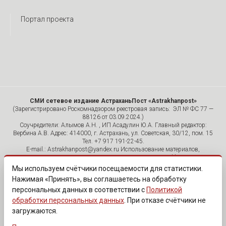
Портал проекта
СМИ сетевое издание АстраханьПост «Astrakhanpost»
(Зарегистрировано Роскомнадзором реестровая запись: ЭЛ № ФС 77 —
88126 от 03.09.2024.)
Соучредители: Алымов А.Н. , ИП Асадулин Ю.А. Главный редактор:
Вербина А.В. Адрес: 414000, г. Астрахань, ул. Советская, 30/12, пом. 15
Тел. +7 917 191-22-45.
E-mail.: Astrakhanpost@yandex.ru Использование материалов,
размещенных на страницах сетевого издания «Astrakhanpost»,
допускается исключительно с указанием источника и публикацией
Мы используем счётчики посещаемости для статистики.
активной гиперссылки на портал Astrakhanpost.ru. Комментарии
Нажимая «Принять», вы соглашаетесь на обработку
читателей сайта размещаются без предварительного редактирования.
персональных данных в соответствии с
Политикой
Редакция оставляет за собой право удалить их с сайта или
отредактировать, если указанные сообщения нарушают законы РФ.
обработки персональных данных
. При отказе счётчики не
«САЙТ ПРЕДНАЗНАЧЕН ДЛЯ АУДИТОРИИ 18+»
загружаются.