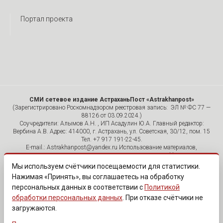
Портал проекта
СМИ сетевое издание АстраханьПост «Astrakhanpost»
(Зарегистрировано Роскомнадзором реестровая запись: ЭЛ № ФС 77 —
88126 от 03.09.2024.)
Соучредители: Алымов А.Н. , ИП Асадулин Ю.А. Главный редактор:
Вербина А.В. Адрес: 414000, г. Астрахань, ул. Советская, 30/12, пом. 15
Тел. +7 917 191-22-45.
E-mail.: Astrakhanpost@yandex.ru Использование материалов,
размещенных на страницах сетевого издания «Astrakhanpost»,
допускается исключительно с указанием источника и публикацией
Мы используем счётчики посещаемости для статистики.
активной гиперссылки на портал Astrakhanpost.ru. Комментарии
Нажимая «Принять», вы соглашаетесь на обработку
читателей сайта размещаются без предварительного редактирования.
персональных данных в соответствии с
Политикой
Редакция оставляет за собой право удалить их с сайта или
отредактировать, если указанные сообщения нарушают законы РФ.
обработки персональных данных
. При отказе счётчики не
«САЙТ ПРЕДНАЗНАЧЕН ДЛЯ АУДИТОРИИ 18+»
загружаются.