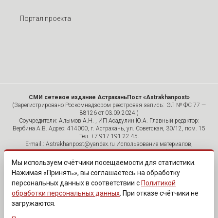
Портал проекта
СМИ сетевое издание АстраханьПост «Astrakhanpost»
(Зарегистрировано Роскомнадзором реестровая запись: ЭЛ № ФС 77 —
88126 от 03.09.2024.)
Соучредители: Алымов А.Н. , ИП Асадулин Ю.А. Главный редактор:
Вербина А.В. Адрес: 414000, г. Астрахань, ул. Советская, 30/12, пом. 15
Тел. +7 917 191-22-45.
E-mail.: Astrakhanpost@yandex.ru Использование материалов,
размещенных на страницах сетевого издания «Astrakhanpost»,
допускается исключительно с указанием источника и публикацией
Мы используем счётчики посещаемости для статистики.
активной гиперссылки на портал Astrakhanpost.ru. Комментарии
Нажимая «Принять», вы соглашаетесь на обработку
читателей сайта размещаются без предварительного редактирования.
персональных данных в соответствии с
Политикой
Редакция оставляет за собой право удалить их с сайта или
отредактировать, если указанные сообщения нарушают законы РФ.
обработки персональных данных
. При отказе счётчики не
«САЙТ ПРЕДНАЗНАЧЕН ДЛЯ АУДИТОРИИ 18+»
загружаются.