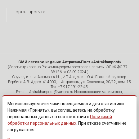
Портал проекта
СМИ сетевое издание АстраханьПост «Astrakhanpost»
(Зарегистрировано Роскомнадзором реестровая запись: ЭЛ № ФС 77 —
88126 от 03.09.2024.)
Соучредители: Алымов А.Н. , ИП Асадулин Ю.А. Главный редактор:
Вербина А.В. Адрес: 414000, г. Астрахань, ул. Советская, 30/12, пом. 15
Тел. +7 917 191-22-45.
E-mail.: Astrakhanpost@yandex.ru Использование материалов,
размещенных на страницах сетевого издания «Astrakhanpost»,
допускается исключительно с указанием источника и публикацией
Мы используем счётчики посещаемости для статистики.
активной гиперссылки на портал Astrakhanpost.ru. Комментарии
Нажимая «Принять», вы соглашаетесь на обработку
читателей сайта размещаются без предварительного редактирования.
персональных данных в соответствии с
Политикой
Редакция оставляет за собой право удалить их с сайта или
отредактировать, если указанные сообщения нарушают законы РФ.
обработки персональных данных
. При отказе счётчики не
«САЙТ ПРЕДНАЗНАЧЕН ДЛЯ АУДИТОРИИ 18+»
загружаются.