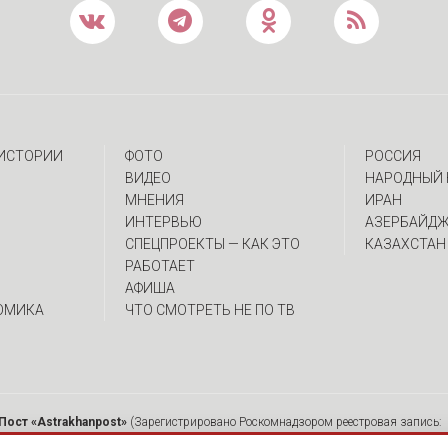
 ИСТОРИИ
ФОТО
РОССИЯ
ВИДЕО
НАРОДНЫЙ 
МНЕНИЯ
ИРАН
ИНТЕРВЬЮ
АЗЕРБАЙД
CПЕЦПРОЕКТЫ — КАК ЭТО
КАЗАХСТАН
РАБОТАЕТ
АФИША
ОМИКА
ЧТО СМОТРЕТЬ НЕ ПО ТВ
Пост «Astrakhanpost»
(Зарегистрировано Роскомнадзором реестровая запись: 
 Ю.А. Главный редактор: Вербина А.В. Адрес: 414000, г. Астрахань, ул. Советска