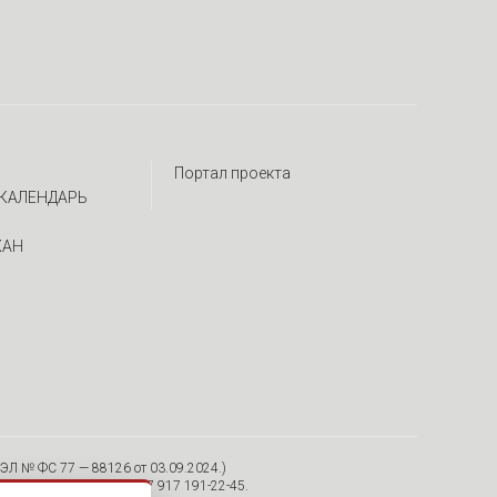
Портал проекта
КАЛЕНДАРЬ
ЖАН
ЭЛ № ФС 77 — 88126 от 03.09.2024.)
я, 30/12, пом. 15 Тел. +7 917 191-22-45.