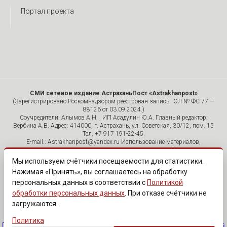
Портал проекта
СМИ сетевое издание АстраханьПост «Astrakhanpost»
(Зарегистрировано Роскомнадзором реестровая запись: ЭЛ № ФС 77 —
88126 от 03.09.2024.)
Соучредители: Алымов А.Н. , ИП Асадулин Ю.А. Главный редактор:
Вербина А.В. Адрес: 414000, г. Астрахань, ул. Советская, 30/12, пом. 15
Тел. +7 917 191-22-45.
E-mail.: Astrakhanpost@yandex.ru Использование материалов,
размещенных на страницах сетевого издания «Astrakhanpost»,
допускается исключительно с указанием источника и публикацией
Мы используем счётчики посещаемости для статистики.
активной гиперссылки на портал Astrakhanpost.ru. Комментарии
Нажимая «Принять», вы соглашаетесь на обработку
читателей сайта размещаются без предварительного редактирования.
персональных данных в соответствии с
Политикой
Редакция оставляет за собой право удалить их с сайта или
отредактировать, если указанные сообщения нарушают законы РФ.
обработки персональных данных
. При отказе счётчики не
«САЙТ ПРЕДНАЗНАЧЕН ДЛЯ АУДИТОРИИ 18+»
загружаются.
Политика
Политика обработки персональных данных
·
Изменить согласие на cookies