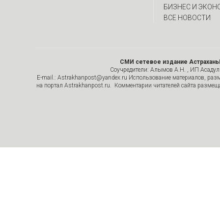
БИЗНЕС И ЭКОН
ВСЕ НОВОСТИ
СМИ сетевое издание Астрахань
Соучредители: Алымов А.Н. , ИП Асадулин
E-mail.: Astrakhanpost@yandex.ru Использование материалов, раз
на портал Astrakhanpost.ru. Комментарии читателей сайта размеща