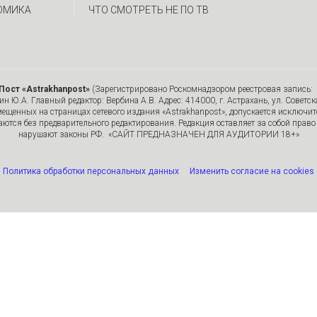
ОМИКА
ЧТО СМОТРЕТЬ НЕ ПО ТВ
Пост «Astrakhanpost»
(Зарегистрировано Роскомнадзором реестровая запись: 
 Ю.А. Главный редактор: Вербина А.В. Адрес: 414000, г. Астрахань, ул. Советска
мещенных на страницах сетевого издания «Astrakhanpost», допускается исключи
ются без предварительного редактирования. Редакция оставляет за собой право 
нарушают законы РФ. «САЙТ ПРЕДНАЗНАЧЕН ДЛЯ АУДИТОРИИ 18+»
Политика обработки персональных данных
·
Изменить согласие на cookies