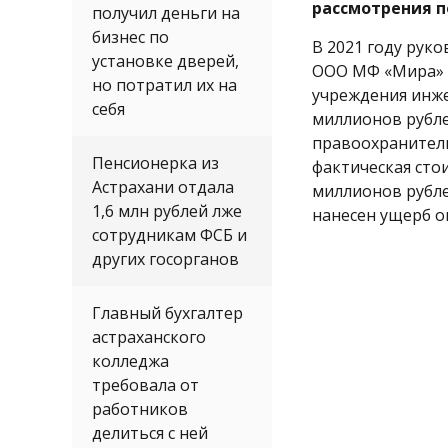
рассмотрения п
получил деньги на
бизнес по
В 2021 году рук
установке дверей,
ООО МФ «Мира» 
но потратил их на
учреждения инже
себя
миллионов рубле
правоохранитель
Пенсионерка из
фактическая сто
Астрахани отдала
миллионов рубле
1,6 млн рублей лже
нанесен ущерб о
сотрудникам ФСБ и
других госорганов
Главный бухгалтер
астраханского
колледжа
требовала от
работников
делиться с ней