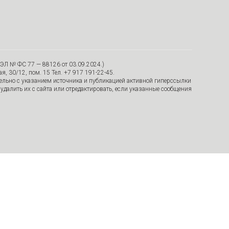
ЭЛ № ФС 77 — 88126 от 03.09.2024.)
я, 30/12, пом. 15 Тел. +7 917 191-22-45.
тельно с указанием источника и публикацией активной гиперссылки
удалить их с сайта или отредактировать, если указанные сообщения