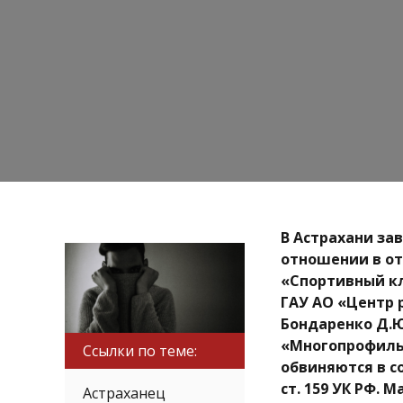
В Астрахани за
отношении в о
«Спортивный кл
ГАУ АО «Центр 
Бондаренко Д.Ю
«Многопрофиль
Ссылки по теме:
обвиняются в с
ст. 159 УК РФ. 
Астраханец