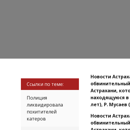
Новости Астрах
обвинительный 
Ссылки по теме:
Астрахани, кот
находящуюся в 
Полиция
лет), Р. Мусаев 
ликвидировала
похитителей
Новости Астрах
катеров
обвинительный 
Астрахани, кот