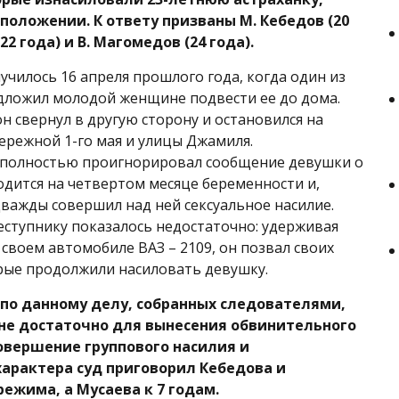
положении. К ответу призваны М. Кебедов (20
(22 года) и В. Магомедов (24 года).
училось 16 апреля прошлого года, когда один из
дложил молодой женщине подвести ее до дома.
н свернул в другую сторону и остановился на
ережной 1-го мая и улицы Джамиля.
полностью проигнорировал сообщение девушки о
ходится на четвертом месяце беременности и,
дважды совершил над ней сексуальное насилие.
еступнику показалось недостаточно: удерживая
своем автомобиле ВАЗ – 2109, он позвал своих
рые продолжили насиловать девушку.
по данному делу, собранных следователями,
не достаточно для вынесения обвинительного
совершение группового насилия и
характера суд приговорил Кебедова и
ежима, а Мусаева к 7 годам.