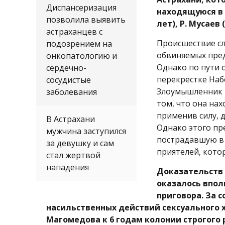
Диспансеризация
находящуюся в 
позволила выявить
лет), Р. Мусаев 
астраханцев с
Происшествие сл
подозрением на
обвиняемых пре
онкопатологию и
Однако по пути о
сердечно-
перекрестке Наб
сосудистые
Злоумышленник 
заболевания
том, что она на
применив силу, 
В Астрахани
Однако этого пр
мужчина заступился
пострадавшую в 
за девушку и сам
приятелей, кото
стал жертвой
нападения
Доказательств 
оказалось впол
приговора. За 
насильственных действий сексуального 
Магомедова к 6 годам колонии строгого р