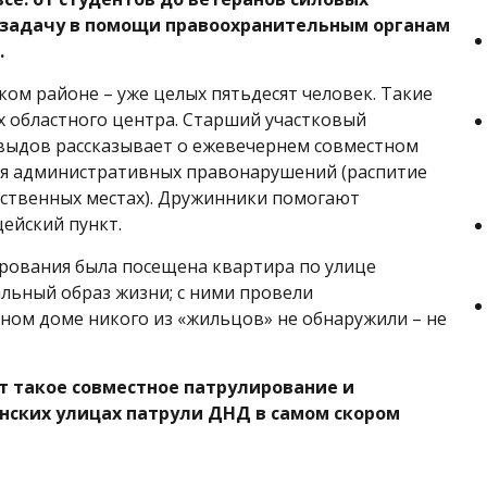
ю задачу в помощи правоохранительным органам
.
ом районе – уже целых пятьдесят человек. Такие
х областного центра. Старший участковый
выдов рассказывает о ежевечернем совместном
ия административных правонарушений (распитие
ественных местах). Дружинники помогают
ейский пункт.
ирования была посещена квартира по улице
альный образ жизни; с ними провели
нном доме никого из «жильцов» не обнаружили – не
 такое совместное патрулирование и
анских улицах патрули ДНД в самом скором