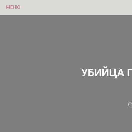
МЕНЮ
УБИЙЦА 
С