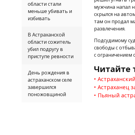
области стали
мужчина напал н
меньше убивать и
скрылся на автом
избивать
там он продал м
развлечения.
В Астраханской
Подсудимому суд
области сожитель
свободы с отбыв
убил подругу в
с ограничением с
приступе ревности
Читайте 
День рождения в
Астраханский
астраханском селе
Астраханец з
завершился
поножовщиной
Пьяный астра