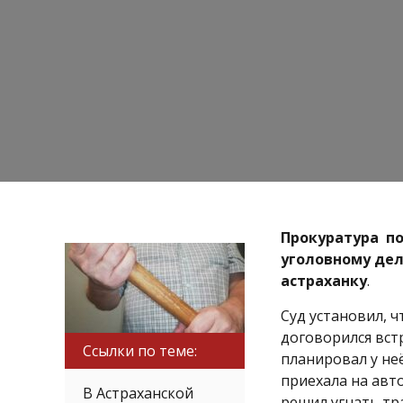
Прокуратура по
уголовному дел
астраханку
.
Суд установил, 
договорился вст
Ссылки по теме:
планировал у не
приехала на авт
В Астраханской
решил угнать тр