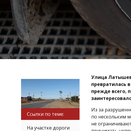
Улица Латышев
превратилась в
прежде всего, 
заинтересовалс
Из за разрушенн
Ссылки по теме:
по нескольким м
не ограничивают
На участке дороги
принимать непр