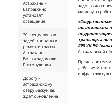
Астрахань –
задолго до коне
Евпраксино
маршруты работа
установят
освещение
«
Следственными
организована п
неудовлетворит
20 специалистов
транспорта по 
задействованы в
293 УК РФ (хала
ремонте трассы
Астраханской обл
Астрахань-
Волгоград возле
Представителям
Растопуловки
действиям тех, 
инфраструктуры.
Дорогу к
астраханскому
озеру Баскунчак
ждет обновление