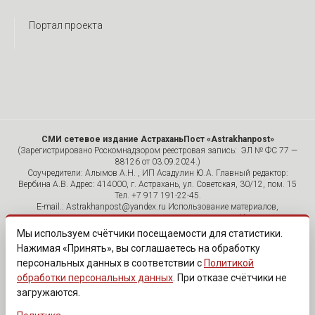
Портал проекта
СМИ сетевое издание АстраханьПост «Astrakhanpost»
(Зарегистрировано Роскомнадзором реестровая запись: ЭЛ № ФС 77 —
88126 от 03.09.2024.)
Соучредители: Алымов А.Н. , ИП Асадулин Ю.А. Главный редактор:
Вербина А.В. Адрес: 414000, г. Астрахань, ул. Советская, 30/12, пом. 15
Тел. +7 917 191-22-45.
E-mail.: Astrakhanpost@yandex.ru Использование материалов,
размещенных на страницах сетевого издания «Astrakhanpost»,
допускается исключительно с указанием источника и публикацией
Мы используем счётчики посещаемости для статистики.
активной гиперссылки на портал Astrakhanpost.ru. Комментарии
Нажимая «Принять», вы соглашаетесь на обработку
читателей сайта размещаются без предварительного редактирования.
персональных данных в соответствии с
Политикой
Редакция оставляет за собой право удалить их с сайта или
отредактировать, если указанные сообщения нарушают законы РФ.
обработки персональных данных
. При отказе счётчики не
«САЙТ ПРЕДНАЗНАЧЕН ДЛЯ АУДИТОРИИ 18+»
загружаются.