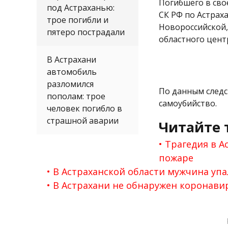
Погибшего в сво
под Астраханью:
СК РФ по Астрах
трое погибли и
Новороссийской,
пятеро пострадали
областного цент
В Астрахани
автомобиль
разломился
По данным след
пополам: трое
самоубийство.
человек погибло в
страшной аварии
Читайте 
Трагедия в А
пожаре
В Астраханской области мужчина упа
В Астрахани не обнаружен коронави