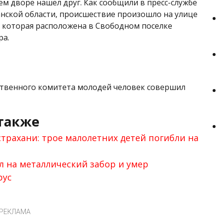
ем дворе нашел друг. Как сообщили в пресс-службе
анской области, происшествие произошло на улице
 которая расположена в Свободном поселке
ра.
ственного комитета молодей человек совершил
также
страхани: трое малолетних детей погибли на
л на металлический забор и умер
рус
РЕКЛАМА