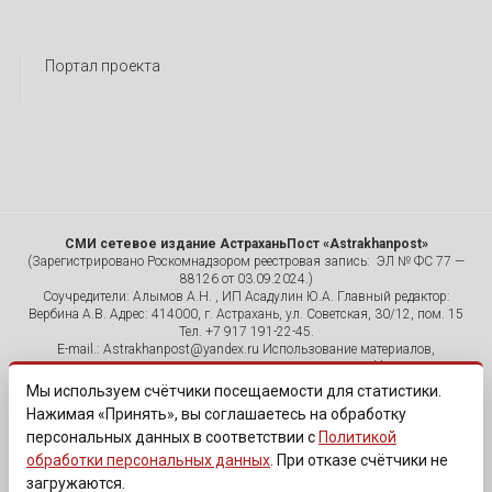
Портал проекта
СМИ сетевое издание АстраханьПост «Astrakhanpost»
(Зарегистрировано Роскомнадзором реестровая запись: ЭЛ № ФС 77 —
88126 от 03.09.2024.)
Соучредители: Алымов А.Н. , ИП Асадулин Ю.А. Главный редактор:
Вербина А.В. Адрес: 414000, г. Астрахань, ул. Советская, 30/12, пом. 15
Тел. +7 917 191-22-45.
E-mail.: Astrakhanpost@yandex.ru Использование материалов,
размещенных на страницах сетевого издания «Astrakhanpost»,
допускается исключительно с указанием источника и публикацией
Мы используем счётчики посещаемости для статистики.
активной гиперссылки на портал Astrakhanpost.ru. Комментарии
Нажимая «Принять», вы соглашаетесь на обработку
читателей сайта размещаются без предварительного редактирования.
персональных данных в соответствии с
Политикой
Редакция оставляет за собой право удалить их с сайта или
отредактировать, если указанные сообщения нарушают законы РФ.
обработки персональных данных
. При отказе счётчики не
«САЙТ ПРЕДНАЗНАЧЕН ДЛЯ АУДИТОРИИ 18+»
загружаются.