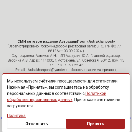
СМИ сетевое издание АстраханьПост «Astrakhanpost»
(Зарегистрировано Роскомнадзором реестровая запись: ЭЛ № ФС 77 —
88126 от 03.09.2024.)
Соучредители: Алымов А.Н. , ИП Асадулин Ю.А. Главный редактор:
Вербина А.В. Адрес: 414000, г. Астрахань, ул. Советская, 30/12, пом. 15
Тел. +7 917 191-22-45.
E-mail.: Astrakhanpost@yandex.ru Использование материалов,
размещенных на страницах сетевого издания «Astrakhanpost»,
допускается исключительно с указанием источника и публикацией
Мы используем счётчики посещаемости для статистики.
активной гиперссылки на портал Astrakhanpost.ru. Комментарии
Нажимая «Принять», вы соглашаетесь на обработку
читателей сайта размещаются без предварительного редактирования.
персональных данных в соответствии с
Политикой
Редакция оставляет за собой право удалить их с сайта или
отредактировать, если указанные сообщения нарушают законы РФ.
обработки персональных данных
. При отказе счётчики не
«САЙТ ПРЕДНАЗНАЧЕН ДЛЯ АУДИТОРИИ 18+»
загружаются.
Политика
Политика обработки персональных данных
·
Изменить согласие на cookies
Отклонить
Принять