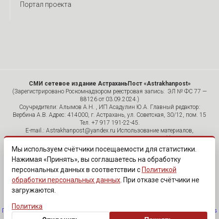
Портал проекта
СМИ сетевое издание АстраханьПост «Astrakhanpost»
(Зарегистрировано Роскомнадзором реестровая запись: ЭЛ № ФС 77 —
88126 от 03.09.2024.)
Соучредители: Алымов А.Н. , ИП Асадулин Ю.А. Главный редактор:
Вербина А.В. Адрес: 414000, г. Астрахань, ул. Советская, 30/12, пом. 15
Тел. +7 917 191-22-45.
E-mail.: Astrakhanpost@yandex.ru Использование материалов,
размещенных на страницах сетевого издания «Astrakhanpost»,
допускается исключительно с указанием источника и публикацией
Мы используем счётчики посещаемости для статистики.
активной гиперссылки на портал Astrakhanpost.ru. Комментарии
Нажимая «Принять», вы соглашаетесь на обработку
читателей сайта размещаются без предварительного редактирования.
персональных данных в соответствии с
Политикой
Редакция оставляет за собой право удалить их с сайта или
отредактировать, если указанные сообщения нарушают законы РФ.
обработки персональных данных
. При отказе счётчики не
«САЙТ ПРЕДНАЗНАЧЕН ДЛЯ АУДИТОРИИ 18+»
загружаются.
Политика
Политика обработки персональных данных
·
Изменить согласие на cookies