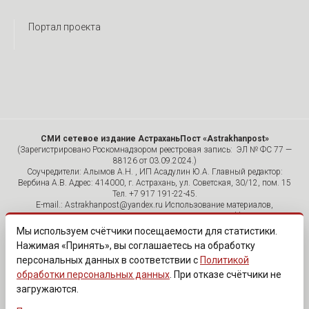
Портал проекта
СМИ сетевое издание АстраханьПост «Astrakhanpost»
(Зарегистрировано Роскомнадзором реестровая запись: ЭЛ № ФС 77 —
88126 от 03.09.2024.)
Соучредители: Алымов А.Н. , ИП Асадулин Ю.А. Главный редактор:
Вербина А.В. Адрес: 414000, г. Астрахань, ул. Советская, 30/12, пом. 15
Тел. +7 917 191-22-45.
E-mail.: Astrakhanpost@yandex.ru Использование материалов,
размещенных на страницах сетевого издания «Astrakhanpost»,
допускается исключительно с указанием источника и публикацией
Мы используем счётчики посещаемости для статистики.
активной гиперссылки на портал Astrakhanpost.ru. Комментарии
Нажимая «Принять», вы соглашаетесь на обработку
читателей сайта размещаются без предварительного редактирования.
персональных данных в соответствии с
Политикой
Редакция оставляет за собой право удалить их с сайта или
отредактировать, если указанные сообщения нарушают законы РФ.
обработки персональных данных
. При отказе счётчики не
«САЙТ ПРЕДНАЗНАЧЕН ДЛЯ АУДИТОРИИ 18+»
загружаются.