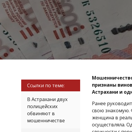
Мошенничество 
признаны вино
Ссылки по теме:
Астрахани и од
В Астрахани двух
Ранее руководит
полицейских
свою знакомую. 
обвиняют в
женщина в реаль
мошенничестве
осуществляла. О
сложности с пери