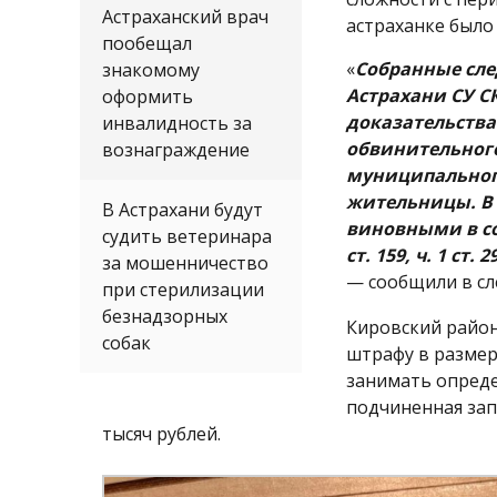
Астраханский врач
астраханке было
пообещал
«
Собранные сле
знакомому
Астрахани СУ С
оформить
доказательств
инвалидность за
обвинительног
вознаграждение
муниципальног
жительницы. В
В Астрахани будут
виновными в со
судить ветеринара
ст. 159, ч. 1 с
за мошенничество
— сообщили в сл
при стерилизации
безнадзорных
Кировский район
собак
штрафу в размер
занимать опреде
подчиненная зап
тысяч рублей.