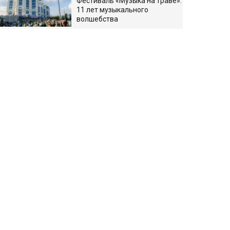
Фестиваль «Музыка на траве»:
11 лет музыкального
волшебства