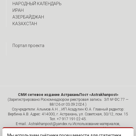
НАРОДНЫЙ КАЛЕНДАРЬ
ИРАН
АЗЕРБАЙДЖАН
КАЗАХСТАН
Портал проекта
СМИ сетевое издание АстраханьПост «Astrakhanpost»
(Зарегистрировано Роскомнадзором реестровая запись: ЭЛ № ФС 77 —
88126 от 03.09.2024.)
Соучредители: Алымов А.Н. , ИП Асадулин Ю.А. Главный редактор:
Вербина А.В. Адрес: 414000, г. Астрахань, ул. Советская, 30/12, пом. 15
Тел. +7 917 191-22-45.
E-mail.: Astrakhanpost@yandex.ru Использование материалов,
размещенных на страницах сетевого издания «Astrakhanpost»,
допускается исключительно с указанием источника и публикацией
Мы используем счётчики посещаемости для статистики.