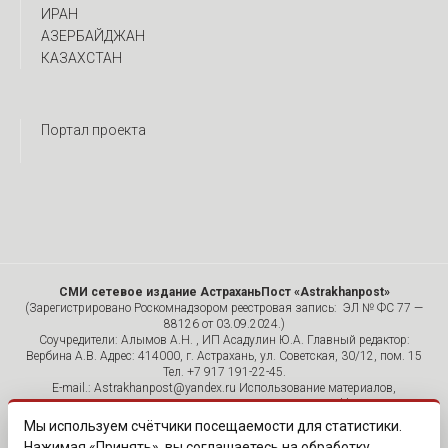
ИРАН
АЗЕРБАЙДЖАН
КАЗАХСТАН
Портал проекта
СМИ сетевое издание АстраханьПост «Astrakhanpost»
(Зарегистрировано Роскомнадзором реестровая запись: ЭЛ № ФС 77 —
88126 от 03.09.2024.)
Соучредители: Алымов А.Н. , ИП Асадулин Ю.А. Главный редактор:
Вербина А.В. Адрес: 414000, г. Астрахань, ул. Советская, 30/12, пом. 15
Тел. +7 917 191-22-45.
E-mail.: Astrakhanpost@yandex.ru Использование материалов,
размещенных на страницах сетевого издания «Astrakhanpost»,
допускается исключительно с указанием источника и публикацией
Мы используем счётчики посещаемости для статистики.
активной гиперссылки на портал Astrakhanpost.ru. Комментарии
Нажимая «Принять», вы соглашаетесь на обработку