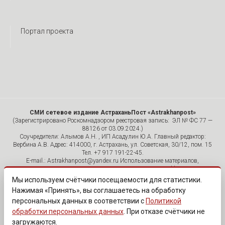
Портал проекта
СМИ сетевое издание АстраханьПост «Astrakhanpost»
(Зарегистрировано Роскомнадзором реестровая запись: ЭЛ № ФС 77 —
88126 от 03.09.2024.)
Соучредители: Алымов А.Н. , ИП Асадулин Ю.А. Главный редактор:
Вербина А.В. Адрес: 414000, г. Астрахань, ул. Советская, 30/12, пом. 15
Тел. +7 917 191-22-45.
E-mail.: Astrakhanpost@yandex.ru Использование материалов,
размещенных на страницах сетевого издания «Astrakhanpost»,
допускается исключительно с указанием источника и публикацией
Мы используем счётчики посещаемости для статистики.
активной гиперссылки на портал Astrakhanpost.ru. Комментарии
Нажимая «Принять», вы соглашаетесь на обработку
читателей сайта размещаются без предварительного редактирования.
персональных данных в соответствии с
Политикой
Редакция оставляет за собой право удалить их с сайта или
отредактировать, если указанные сообщения нарушают законы РФ.
обработки персональных данных
. При отказе счётчики не
«САЙТ ПРЕДНАЗНАЧЕН ДЛЯ АУДИТОРИИ 18+»
загружаются.