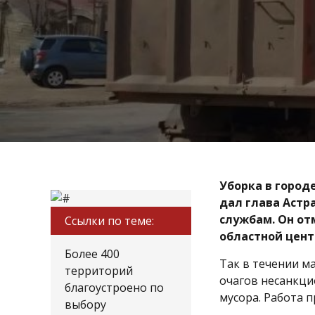
Уборка в город
дал глава Астр
службам. Он от
Ссылки по теме:
областной цент
Более 400
Так в течении м
территорий
очагов несанкци
благоустроено по
мусора. Работа 
выбору