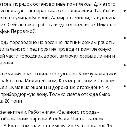
тся в порядок остановочные комплексы. Для этого
спользуют аппарат высокого давления. Так были
ки на улицах Боевой, Адмиралтейской, Савушкина,
их. Сейчас такая работа ведется на улицах Николая
офьи Перовской.
од» переведено на весенне-летний режим работы.
ципального предприятия проводит комплексную
й части городских дорог, включая осевые линии и
дения.
 внимания и мостовые сооружения. Коммунальщики
 работы на Милицейском, Коммерческом и Старом
ыли шумовые экраны и дорожные ограждения. А
 прибордюрную зону. Только смёта отсюда было
а 20 тонн.
озеленители. Работникам «Зеленого города»
и обновление парковой мебели. Часть скамеек
В Братском саду, к примеру, уже установлено 16