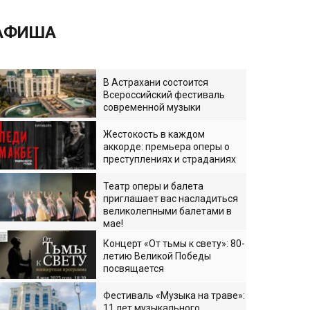
АФИША
В Астрахани состоится
Всероссийский фестиваль
современной музыки
Жестокость в каждом
аккорде: премьера оперы о
преступлениях и страданиях
Театр оперы и балета
приглашает вас насладиться
великолепными балетами в
мае!
Концерт «От тьмы к свету»: 80-
летию Великой Победы
посвящается
Фестиваль «Музыка на траве»:
11 лет музыкального