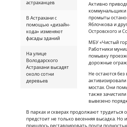
астраханцев
Активно приводя
коммунальщики и
промыты останов
В Астрахани с
Яблочкова и друг
помощью «дизайн-
Островского и С
кода» изменяют
фасады зданий
МБУ «Чистый гор
Работники муни
На улице
помывку проезже
Володарского
дорожные ограж
Астрахани высадят
Не остаются без
около сотни
активизировали
деревьев
мостах. Они пом
также зачистили
вывезено порядк
В парках и скверах продолжают трудиться 
предстоит не только весенняя высадка. Но 
пришлось реставрировать почти полностью. 