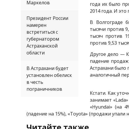
Маркелов
года их было п
2014 года. И это
Президент России
В Волгограде б
намерен
тысячи против 9
встретиться с
тысяч против 1
губернатором
против 9,53 тысяч
Астраханской
области
Другое дело — К
падение продаж 
Астрахани было 
В Астрахани будет
аналогичный пер
установлен обелиск
в честь
пограничников
Кстати. Как уто
занимает «Lada»
«Hyundai» (на 
(падение на 15%), «Toyota» (продажи упали н
Читайте также