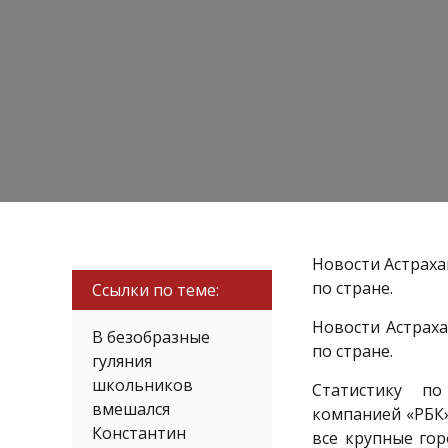
Новости Астраха
по стране.
Ссылки по теме:
Новости Астраха
В безобразные
по стране.
гуляния
школьников
Статистику п
вмешался
компанией «РБК»
Константин
все крупные го