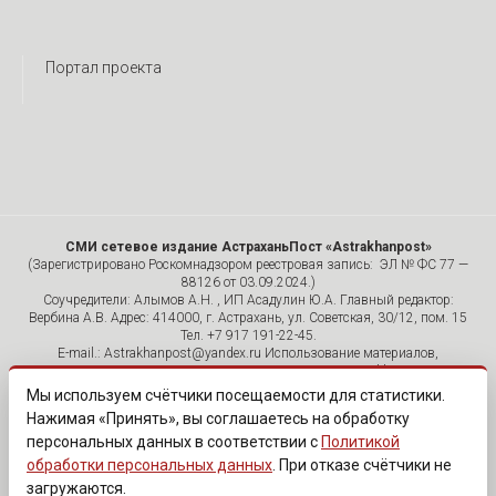
Портал проекта
СМИ сетевое издание АстраханьПост «Astrakhanpost»
(Зарегистрировано Роскомнадзором реестровая запись: ЭЛ № ФС 77 —
88126 от 03.09.2024.)
Соучредители: Алымов А.Н. , ИП Асадулин Ю.А. Главный редактор:
Вербина А.В. Адрес: 414000, г. Астрахань, ул. Советская, 30/12, пом. 15
Тел. +7 917 191-22-45.
E-mail.: Astrakhanpost@yandex.ru Использование материалов,
размещенных на страницах сетевого издания «Astrakhanpost»,
допускается исключительно с указанием источника и публикацией
Мы используем счётчики посещаемости для статистики.
активной гиперссылки на портал Astrakhanpost.ru. Комментарии
Нажимая «Принять», вы соглашаетесь на обработку
читателей сайта размещаются без предварительного редактирования.
персональных данных в соответствии с
Политикой
Редакция оставляет за собой право удалить их с сайта или
отредактировать, если указанные сообщения нарушают законы РФ.
обработки персональных данных
. При отказе счётчики не
«САЙТ ПРЕДНАЗНАЧЕН ДЛЯ АУДИТОРИИ 18+»
загружаются.