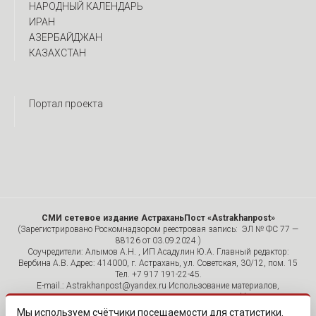
НАРОДНЫЙ КАЛЕНДАРЬ
ИРАН
АЗЕРБАЙДЖАН
КАЗАХСТАН
Портал проекта
СМИ сетевое издание АстраханьПост «Astrakhanpost»
(Зарегистрировано Роскомнадзором реестровая запись: ЭЛ № ФС 77 —
88126 от 03.09.2024.)
Соучредители: Алымов А.Н. , ИП Асадулин Ю.А. Главный редактор:
Вербина А.В. Адрес: 414000, г. Астрахань, ул. Советская, 30/12, пом. 15
Тел. +7 917 191-22-45.
E-mail.: Astrakhanpost@yandex.ru Использование материалов,
размещенных на страницах сетевого издания «Astrakhanpost»,
допускается исключительно с указанием источника и публикацией
Мы используем счётчики посещаемости для статистики.