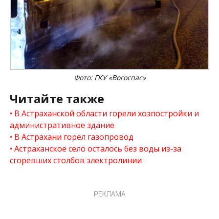
Фото: ГКУ «Вогоспас»
Читайте также
В Астраханской области горели хозпостройки и
административное здание
В Астрахани горел газопровод
Астраханское село осталось без воды из-за
сгоревших столбов электролинии
РЕКЛАМА