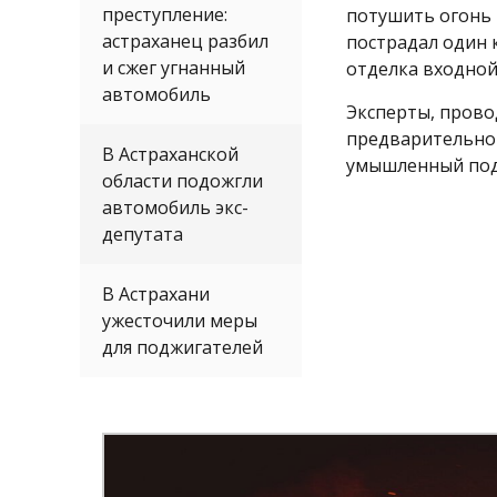
преступление:
потушить огонь 
астраханец разбил
пострадал один
и сжег угнанный
отделка входной
автомобиль
Эксперты, прово
предварительном
В Астраханской
умышленный под
области подожгли
автомобиль экс-
депутата
В Астрахани
ужесточили меры
для поджигателей