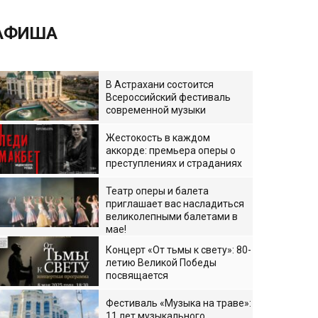
АФИША
В Астрахани состоится
Всероссийский фестиваль
современной музыки
Жестокость в каждом
аккорде: премьера оперы о
преступлениях и страданиях
Театр оперы и балета
приглашает вас насладиться
великолепными балетами в
мае!
Концерт «От тьмы к свету»: 80-
летию Великой Победы
посвящается
Фестиваль «Музыка на траве»:
11 лет музыкального